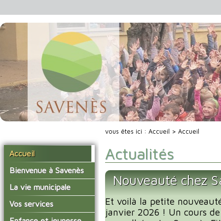
vous êtes ici :
Accueil
> Accueil
Actualités
Accueil
Bienvenue à Savenès
Nouveauté chez Sa
Situer Savenès
La vie municipale
Savenès en chiffre
Et voilà la petite nouveaut
Vos élus
Vos services
janvier 2026 ! Un cours de
L'histoire du village
Les compte-rendus du
La mairie
Enfance et jeunesse