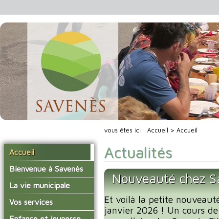
vous êtes ici :
Accueil
> Accueil
Actualités
Accueil
Bienvenue à Savenès
Nouveauté chez Sa
Situer Savenès
La vie municipale
Savenès en chiffre
Et voilà la petite nouveaut
Vos élus
Vos services
janvier 2026 ! Un cours de
L'histoire du village
Les compte-rendus du
La mairie
Enfance et jeunesse