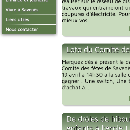
réaliser sur le réseau de di
conseil municipal
Actualités de Savenès
travaux qui entraîneront u
Le service technique
sur ladepeche.fr
L'école primaire
Vivre à Savenès
Les commissions
coupures d’électricité. Pou
Les services de l'école
La garderie et la cantine
Les diverses
Agenda Salle des Fetes
Liens utiles
mieux vos...
délégations/syndicats
Les installations
Le temps périscolaire
Les associations
municipales
Communauté de
Nous contacter
L'urbanisme
Communes Grand Sud
La petite enfance
La collecte des ordures
Tarn et Garonne
Les publicités et les
ménagères
Les transports
enquêtes publiques
Loto du Comité de
Les bulletins municipaux
La communauté de
Marquez dès à présent la d
communes
Comité des fêtes de Savenè
19 avril à 14h30 à la salle
gagner : Une switch, Une ta
d'achat à...
De drôles de hibou
enfants à l’école !