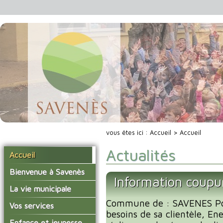
vous êtes ici :
Accueil
> Accueil
Actualités
Accueil
Bienvenue à Savenès
Information coupu
Situer Savenès
La vie municipale
Savenès en chiffre
Commune de : SAVENES Po
Vos élus
Vos services
besoins de sa clientèle, En
L'histoire du village
Les compte-rendus du
La mairie
Enfance et jeunesse