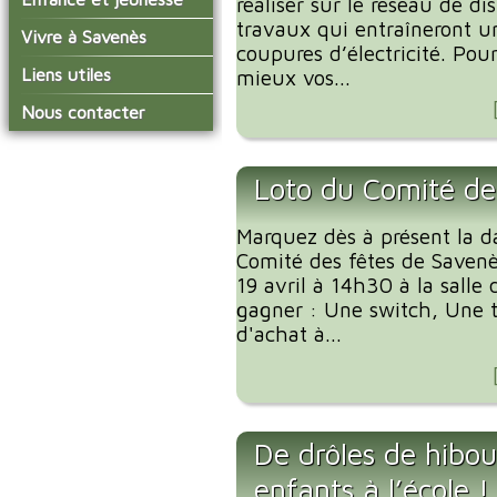
réaliser sur le réseau de di
conseil municipal
Actualités de Savenès
travaux qui entraîneront u
Le service technique
sur ladepeche.fr
L'école primaire
Vivre à Savenès
Les commissions
coupures d’électricité. Pou
Les services de l'école
La garderie et la cantine
Les diverses
Agenda Salle des Fetes
Liens utiles
mieux vos...
délégations/syndicats
Les installations
Le temps périscolaire
Les associations
municipales
Communauté de
Nous contacter
L'urbanisme
Communes Grand Sud
La petite enfance
La collecte des ordures
Tarn et Garonne
Les publicités et les
ménagères
Les transports
enquêtes publiques
Loto du Comité de
Les bulletins municipaux
La communauté de
Marquez dès à présent la d
communes
Comité des fêtes de Savenè
19 avril à 14h30 à la salle
gagner : Une switch, Une ta
d'achat à...
De drôles de hibou
enfants à l’école !