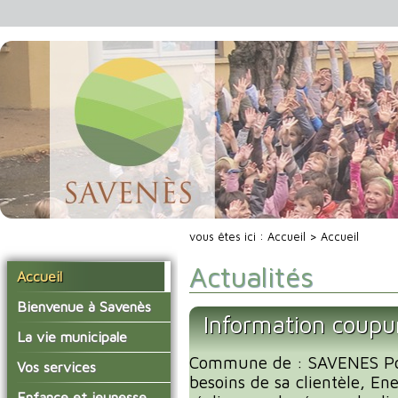
vous êtes ici :
Accueil
> Accueil
Actualités
Accueil
Bienvenue à Savenès
Information coupu
Situer Savenès
La vie municipale
Savenès en chiffre
Commune de : SAVENES Po
Vos élus
Vos services
besoins de sa clientèle, En
L'histoire du village
Les compte-rendus du
La mairie
Enfance et jeunesse