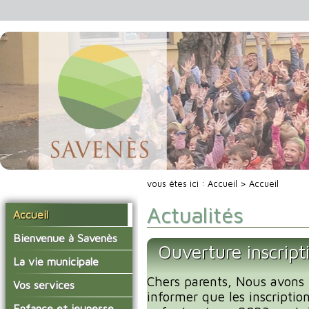
vous êtes ici :
Accueil
> Accueil
Actualités
Accueil
Bienvenue à Savenès
Ouverture inscript
Situer Savenès
La vie municipale
Savenès en chiffre
Chers parents, Nous avons l
Vos élus
Vos services
informer que les inscription
L'histoire du village
Les compte-rendus du
La mairie
Enfance et jeunesse