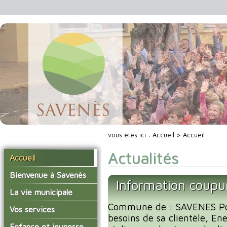
vous êtes ici :
Accueil
> Accueil
Actualités
Accueil
Bienvenue à Savenès
Information coupu
Situer Savenès
La vie municipale
Savenès en chiffre
Commune de : SAVENES Po
Vos élus
Vos services
besoins de sa clientèle, En
L'histoire du village
Les compte-rendus du
La mairie
Enfance et jeunesse