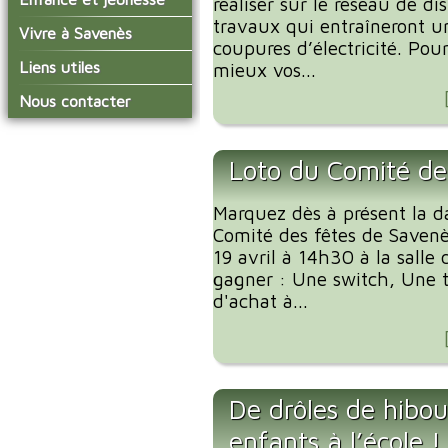
réaliser sur le réseau de di
conseil municipal
Actualités de Savenès
travaux qui entraîneront u
Le service technique
sur ladepeche.fr
L'école primaire
Vivre à Savenès
Les commissions
coupures d’électricité. Pou
Les services de l'école
La garderie et la cantine
Les diverses
Agenda Salle des Fetes
Liens utiles
mieux vos...
délégations/syndicats
Les installations
Le temps périscolaire
Les associations
municipales
Communauté de
Nous contacter
L'urbanisme
Communes Grand Sud
La petite enfance
La collecte des ordures
Tarn et Garonne
Les publicités et les
ménagères
Les transports
enquêtes publiques
Loto du Comité de
Les bulletins municipaux
La communauté de
Marquez dès à présent la d
communes
Comité des fêtes de Savenè
19 avril à 14h30 à la salle
gagner : Une switch, Une ta
d'achat à...
De drôles de hibou
enfants à l’école !