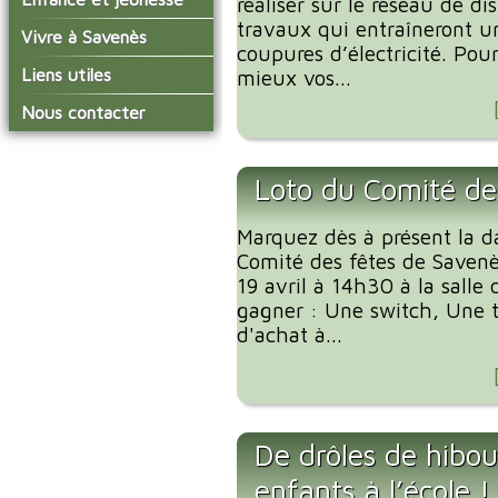
réaliser sur le réseau de di
conseil municipal
Actualités de Savenès
travaux qui entraîneront u
Le service technique
sur ladepeche.fr
L'école primaire
Vivre à Savenès
Les commissions
coupures d’électricité. Pou
Les services de l'école
La garderie et la cantine
Les diverses
Agenda Salle des Fetes
Liens utiles
mieux vos...
délégations/syndicats
Les installations
Le temps périscolaire
Les associations
municipales
Communauté de
Nous contacter
L'urbanisme
Communes Grand Sud
La petite enfance
La collecte des ordures
Tarn et Garonne
Les publicités et les
ménagères
Les transports
enquêtes publiques
Loto du Comité de
Les bulletins municipaux
La communauté de
Marquez dès à présent la d
communes
Comité des fêtes de Savenè
19 avril à 14h30 à la salle
gagner : Une switch, Une ta
d'achat à...
De drôles de hibou
enfants à l’école !