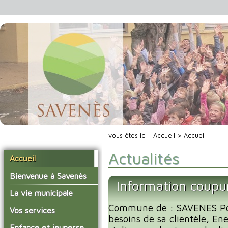
vous êtes ici :
Accueil
> Accueil
Actualités
Accueil
Bienvenue à Savenès
Information coupu
Situer Savenès
La vie municipale
Savenès en chiffre
Commune de : SAVENES Po
Vos élus
Vos services
besoins de sa clientèle, En
L'histoire du village
Les compte-rendus du
La mairie
Enfance et jeunesse