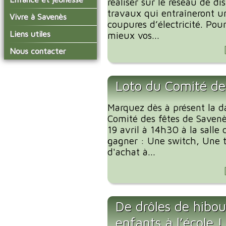
réaliser sur le réseau de di
conseil municipal
Actualités de Savenès
travaux qui entraîneront u
Le service technique
sur ladepeche.fr
L'école primaire
Vivre à Savenès
Les commissions
coupures d’électricité. Pou
Les services de l'école
La garderie et la cantine
Les diverses
Agenda Salle des Fetes
Liens utiles
mieux vos...
délégations/syndicats
Les installations
Le temps périscolaire
Les associations
municipales
Communauté de
Nous contacter
L'urbanisme
Communes Grand Sud
La petite enfance
La collecte des ordures
Tarn et Garonne
Les publicités et les
ménagères
Les transports
enquêtes publiques
Loto du Comité de
Les bulletins municipaux
La communauté de
Marquez dès à présent la d
communes
Comité des fêtes de Savenè
19 avril à 14h30 à la salle
gagner : Une switch, Une ta
d'achat à...
De drôles de hibou
enfants à l’école !