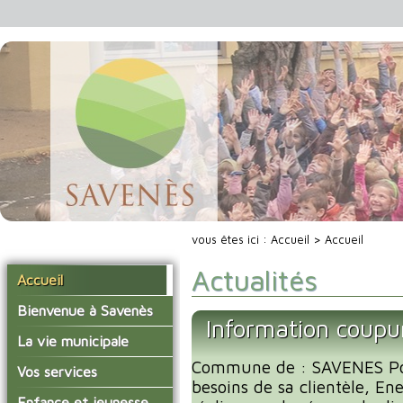
vous êtes ici :
Accueil
> Accueil
Actualités
Accueil
Bienvenue à Savenès
Information coupu
Situer Savenès
La vie municipale
Savenès en chiffre
Commune de : SAVENES Po
Vos élus
Vos services
besoins de sa clientèle, En
L'histoire du village
Les compte-rendus du
La mairie
Enfance et jeunesse