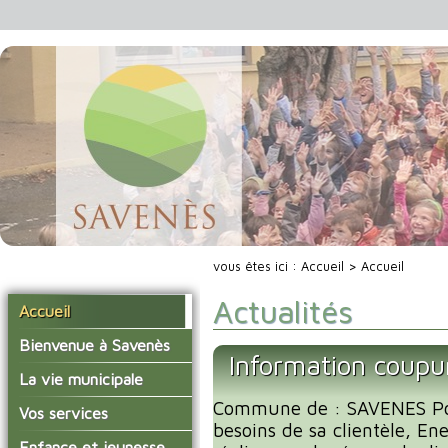
vous êtes ici :
Accueil
> Accueil
Actualités
Accueil
Bienvenue à Savenès
Information coupu
Situer Savenès
La vie municipale
Savenès en chiffre
Commune de : SAVENES Po
Vos élus
Vos services
besoins de sa clientèle, En
L'histoire du village
Les compte-rendus du
La mairie
Enfance et jeunesse