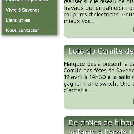
réaliser sur le réseau de di
conseil municipal
Actualités de Savenès
travaux qui entraîneront u
Le service technique
sur ladepeche.fr
L'école primaire
Vivre à Savenès
Les commissions
coupures d’électricité. Pou
Les services de l'école
La garderie et la cantine
Les diverses
Agenda Salle des Fetes
Liens utiles
mieux vos...
délégations/syndicats
Les installations
Le temps périscolaire
Les associations
municipales
Communauté de
Nous contacter
L'urbanisme
Communes Grand Sud
La petite enfance
La collecte des ordures
Tarn et Garonne
Les publicités et les
ménagères
Les transports
enquêtes publiques
Loto du Comité de
Les bulletins municipaux
La communauté de
Marquez dès à présent la d
communes
Comité des fêtes de Savenè
19 avril à 14h30 à la salle
gagner : Une switch, Une ta
d'achat à...
De drôles de hibou
enfants à l’école !