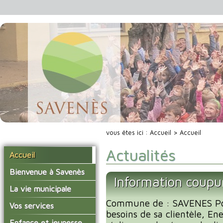
vous êtes ici :
Accueil
> Accueil
Actualités
Accueil
Bienvenue à Savenès
Information coupu
Situer Savenès
La vie municipale
Savenès en chiffre
Commune de : SAVENES Po
Vos élus
Vos services
besoins de sa clientèle, En
L'histoire du village
Les compte-rendus du
La mairie
Enfance et jeunesse