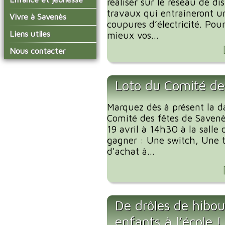
réaliser sur le réseau de di
conseil municipal
Actualités de Savenès
travaux qui entraîneront u
Le service technique
sur ladepeche.fr
L'école primaire
Vivre à Savenès
Les commissions
coupures d’électricité. Pou
Les services de l'école
La garderie et la cantine
Les diverses
Agenda Salle des Fetes
Liens utiles
mieux vos...
délégations/syndicats
Les installations
Le temps périscolaire
Les associations
municipales
Communauté de
Nous contacter
L'urbanisme
Communes Grand Sud
La petite enfance
La collecte des ordures
Tarn et Garonne
Les publicités et les
ménagères
Les transports
enquêtes publiques
Loto du Comité de
Les bulletins municipaux
La communauté de
Marquez dès à présent la d
communes
Comité des fêtes de Savenè
19 avril à 14h30 à la salle
gagner : Une switch, Une ta
d'achat à...
De drôles de hibou
enfants à l’école !