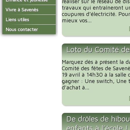
réaliser sur le réseau de di
conseil municipal
Actualités de Savenès
travaux qui entraîneront u
Le service technique
sur ladepeche.fr
L'école primaire
Vivre à Savenès
Les commissions
coupures d’électricité. Pou
Les services de l'école
La garderie et la cantine
Les diverses
Agenda Salle des Fetes
Liens utiles
mieux vos...
délégations/syndicats
Les installations
Le temps périscolaire
Les associations
municipales
Communauté de
Nous contacter
L'urbanisme
Communes Grand Sud
La petite enfance
La collecte des ordures
Tarn et Garonne
Les publicités et les
ménagères
Les transports
enquêtes publiques
Loto du Comité de
Les bulletins municipaux
La communauté de
Marquez dès à présent la d
communes
Comité des fêtes de Savenè
19 avril à 14h30 à la salle
gagner : Une switch, Une ta
d'achat à...
De drôles de hibou
enfants à l’école !