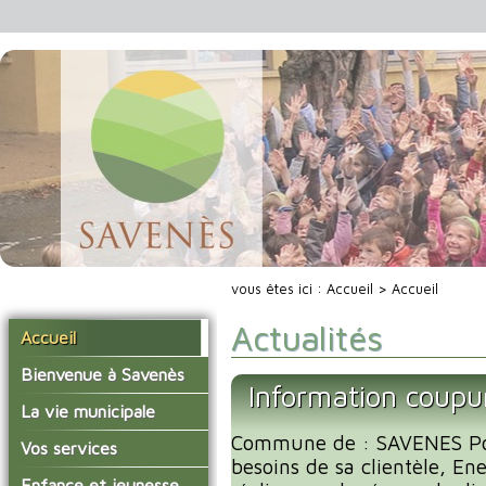
vous êtes ici :
Accueil
> Accueil
Actualités
Accueil
Bienvenue à Savenès
Information coupu
Situer Savenès
La vie municipale
Savenès en chiffre
Commune de : SAVENES Po
Vos élus
Vos services
besoins de sa clientèle, En
L'histoire du village
Les compte-rendus du
La mairie
Enfance et jeunesse