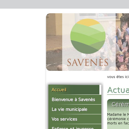
vous êtes ic
Actua
Accueil
Bienvenue à Savenès
Cérém
Situer Savenès
La vie municipale
Madame le Ma
Savenès en chiffre
Vos élus
Vos services
cérémonie c
morts en fac
L'histoire du village
Les compte-rendus du
La mairie
Enfance et jeunesse