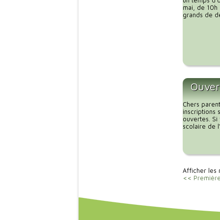
un temps d’o
mai, de 10h 
grands de dé
Ouvert
Chers parent
inscriptions
ouvertes. Si
scolaire de 
Afficher les 
<< Premièr