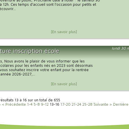
uverture au public. Prochaine date à noter : le samedi 30
à 12h. Ces temps d’accueil sont l’occasion pour petits et
couvrir...
[En savoir plus]
lundi 30 
ure inscription école
s, Nous avons le plaisir de vous informer que les
 scolaires pour les enfants nés en 2023 sont désormais
 vous souhaitez inscrire votre enfant pour la rentrée
l'année 2026-2027,...
[En savoir plus]
résultats 13 à 16 sur un total de 655
e
< Précédente
1-4
5-8
9-12
13-16
17-20
21-24
25-28
Suivante >
Dernière