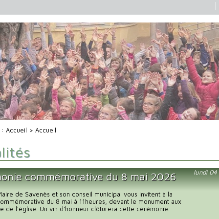
i :
Accueil
> Accueil
lités
lundi 0
onie commémorative du 8 mai 2026
ire de Savenès et son conseil municipal vous invitent à la
ommémorative du 8 mai à 11heures, devant le monument aux
e de l'église. Un vin d'honneur clôturera cette cérémonie.