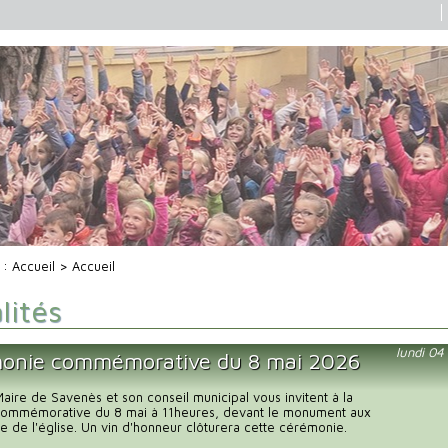
i :
Accueil
> Accueil
lités
lundi 0
onie commémorative du 8 mai 2026
ire de Savenès et son conseil municipal vous invitent à la
ommémorative du 8 mai à 11heures, devant le monument aux
e de l'église. Un vin d'honneur clôturera cette cérémonie.