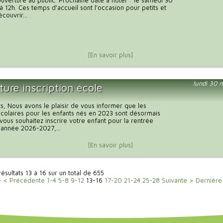
uverture au public. Prochaine date à noter : le samedi 30
à 12h. Ces temps d’accueil sont l’occasion pour petits et
couvrir...
[En savoir plus]
lundi 30 
ure inscription école
s, Nous avons le plaisir de vous informer que les
 scolaires pour les enfants nés en 2023 sont désormais
 vous souhaitez inscrire votre enfant pour la rentrée
l'année 2026-2027,...
[En savoir plus]
résultats 13 à 16 sur un total de 655
e
< Précédente
1-4
5-8
9-12
13-16
17-20
21-24
25-28
Suivante >
Dernière