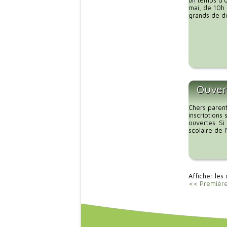
un temps d’o
mai, de 10h 
grands de dé
Ouvert
Chers parent
inscriptions
ouvertes. Si
scolaire de 
Afficher les 
<< Premièr