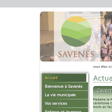
vous êtes ic
Actua
Accueil
Bienvenue à Savenès
Cérém
Situer Savenès
La vie municipale
Madame le Ma
Savenès en chiffre
Vos élus
Vos services
cérémonie c
morts en fac
L'histoire du village
Les compte-rendus du
La mairie
Enfance et jeunesse