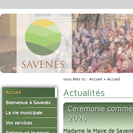
vous êtes ici :
Accueil
> Accueil
Actualités
Accueil
Bienvenue à Savenès
Cérémonie commé
Situer Savenès
La vie municipale
2026
Savenès en chiffre
Vos élus
Vos services
L'histoire du village
Madame le Maire de Savenès
Les compte-rendus du
La mairie
Enfance et jeunesse