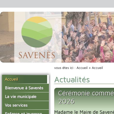
vous êtes ici :
Accueil
> Accueil
Actualités
Accueil
Bienvenue à Savenès
Cérémonie commé
Situer Savenès
La vie municipale
2026
Savenès en chiffre
Vos élus
Vos services
L'histoire du village
Madame le Maire de Savenès
Les compte-rendus du
La mairie
Enfance et jeunesse