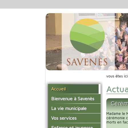
vous êtes ic
Actua
Accueil
Bienvenue à Savenès
Cérém
Situer Savenès
La vie municipale
Madame le Ma
Savenès en chiffre
Vos élus
Vos services
cérémonie c
morts en fac
L'histoire du village
Les compte-rendus du
La mairie
Enfance et jeunesse