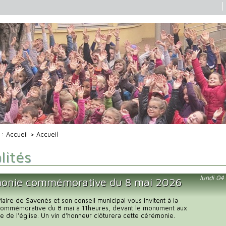
i :
Accueil
> Accueil
lités
lundi 0
onie commémorative du 8 mai 2026
ire de Savenès et son conseil municipal vous invitent à la
ommémorative du 8 mai à 11heures, devant le monument aux
e de l'église. Un vin d'honneur clôturera cette cérémonie.