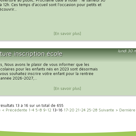
uverture au public. Prochaine date à noter : le samedi 30
à 12h. Ces temps d’accueil sont l’occasion pour petits et
couvrir...
[En savoir plus]
lundi 30 
ure inscription école
s, Nous avons le plaisir de vous informer que les
 scolaires pour les enfants nés en 2023 sont désormais
 vous souhaitez inscrire votre enfant pour la rentrée
l'année 2026-2027,...
[En savoir plus]
résultats 13 à 16 sur un total de 655
e
< Précédente
1-4
5-8
9-12
13-16
17-20
21-24
25-28
Suivante >
Dernière