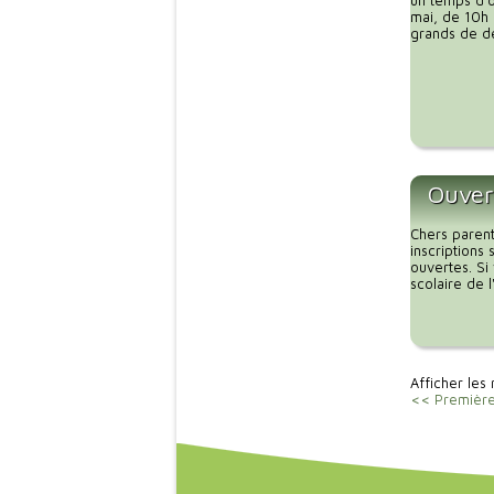
un temps d’o
mai, de 10h 
grands de dé
Ouvert
Chers parent
inscriptions
ouvertes. Si
scolaire de 
Afficher les 
<< Premièr