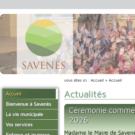
vous êtes ici :
Accueil
> Accueil
Actualités
Accueil
Bienvenue à Savenès
Cérémonie commé
Situer Savenès
La vie municipale
2026
Savenès en chiffre
Vos élus
Vos services
L'histoire du village
Madame le Maire de Savenès
Les compte-rendus du
La mairie
Enfance et jeunesse