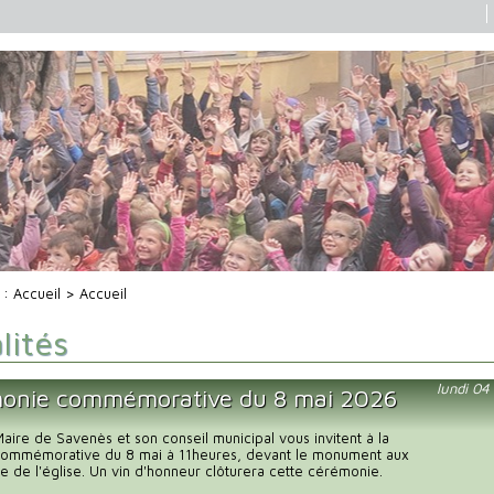
i :
Accueil
> Accueil
lités
lundi 0
onie commémorative du 8 mai 2026
ire de Savenès et son conseil municipal vous invitent à la
ommémorative du 8 mai à 11heures, devant le monument aux
e de l'église. Un vin d'honneur clôturera cette cérémonie.