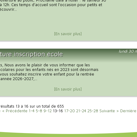
uverture au public. Prochaine date à noter : le samedi 30
à 12h. Ces temps d’accueil sont l’occasion pour petits et
couvrir...
[En savoir plus]
lundi 30 
ure inscription école
s, Nous avons le plaisir de vous informer que les
 scolaires pour les enfants nés en 2023 sont désormais
 vous souhaitez inscrire votre enfant pour la rentrée
l'année 2026-2027,...
[En savoir plus]
résultats 13 à 16 sur un total de 655
e
< Précédente
1-4
5-8
9-12
13-16
17-20
21-24
25-28
Suivante >
Dernière