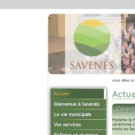
vous êtes ic
Actua
Accueil
Bienvenue à Savenès
Cérém
Situer Savenès
La vie municipale
Madame le Ma
Savenès en chiffre
Vos élus
Vos services
cérémonie c
morts en fac
L'histoire du village
Les compte-rendus du
La mairie
Enfance et jeunesse