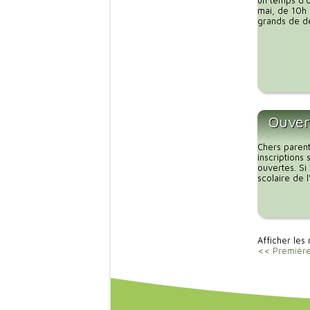
un temps d’o
mai, de 10h 
grands de dé
Ouvert
Chers parent
inscriptions
ouvertes. Si
scolaire de 
Afficher les 
<< Premièr