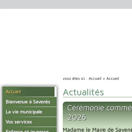
vous êtes ici :
Accueil
> Accueil
Actualités
Accueil
Bienvenue à Savenès
Cérémonie commé
Situer Savenès
La vie municipale
2026
Savenès en chiffre
Vos élus
Vos services
L'histoire du village
Madame le Maire de Savenès
Les compte-rendus du
La mairie
Enfance et jeunesse