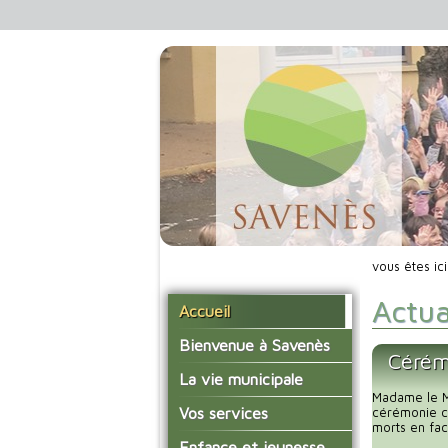
vous êtes ic
Actua
Accueil
Bienvenue à Savenès
Cérém
Situer Savenès
La vie municipale
Madame le Ma
Savenès en chiffre
Vos élus
Vos services
cérémonie c
morts en fac
L'histoire du village
Les compte-rendus du
La mairie
Enfance et jeunesse