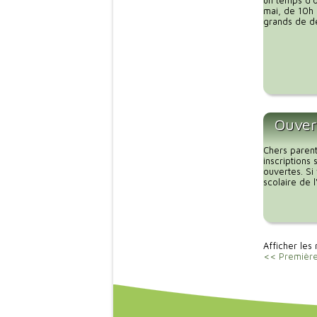
un temps d’o
mai, de 10h 
grands de dé
Ouvert
Chers parent
inscriptions
ouvertes. Si
scolaire de 
Afficher les 
<< Premièr