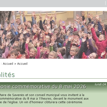
i :
Accueil
> Accueil
lités
lundi 0
onie commémorative du 8 mai 2026
ire de Savenès et son conseil municipal vous invitent à la
ommémorative du 8 mai à 11heures, devant le monument aux
e de l'église. Un vin d'honneur clôturera cette cérémonie.