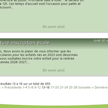
uverture au public. Prochaine date à noter : le samedi 30
à 12h. Ces temps d’accueil sont l’occasion pour petits et
couvrir...
[En savoir plus]
lundi 30 
ure inscription école
s, Nous avons le plaisir de vous informer que les
 scolaires pour les enfants nés en 2023 sont désormais
 vous souhaitez inscrire votre enfant pour la rentrée
l'année 2026-2027,...
[En savoir plus]
résultats 13 à 16 sur un total de 655
e
< Précédente
1-4
5-8
9-12
13-16
17-20
21-24
25-28
Suivante >
Dernière