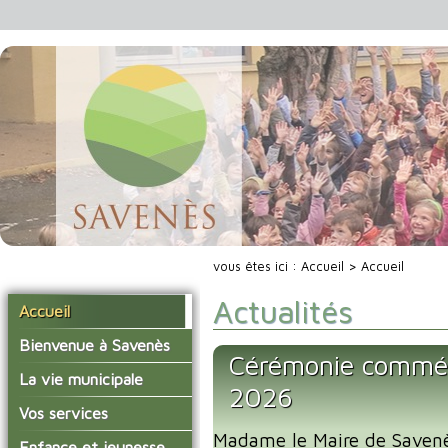
vous êtes ici :
Accueil
> Accueil
Actualités
Accueil
Bienvenue à Savenès
Cérémonie commé
Situer Savenès
La vie municipale
2026
Savenès en chiffre
Vos élus
Vos services
L'histoire du village
Madame le Maire de Savenès
Les compte-rendus du
La mairie
Enfance et jeunesse