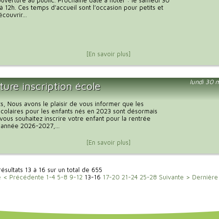
uverture au public. Prochaine date à noter : le samedi 30
à 12h. Ces temps d’accueil sont l’occasion pour petits et
couvrir...
[En savoir plus]
lundi 30 
ure inscription école
s, Nous avons le plaisir de vous informer que les
 scolaires pour les enfants nés en 2023 sont désormais
 vous souhaitez inscrire votre enfant pour la rentrée
l'année 2026-2027,...
[En savoir plus]
résultats 13 à 16 sur un total de 655
e
< Précédente
1-4
5-8
9-12
13-16
17-20
21-24
25-28
Suivante >
Dernière