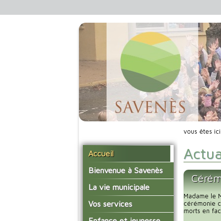
vous êtes ic
Actua
Accueil
Bienvenue à Savenès
Cérém
Situer Savenès
La vie municipale
Madame le Ma
Savenès en chiffre
Vos élus
Vos services
cérémonie c
morts en fac
L'histoire du village
Les compte-rendus du
La mairie
Enfance et jeunesse