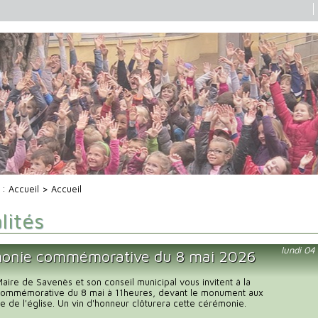
i :
Accueil
> Accueil
lités
lundi 0
onie commémorative du 8 mai 2026
ire de Savenès et son conseil municipal vous invitent à la
ommémorative du 8 mai à 11heures, devant le monument aux
e de l'église. Un vin d'honneur clôturera cette cérémonie.