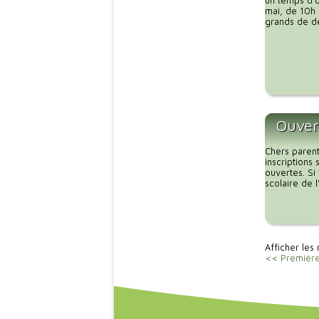
un temps d’o
mai, de 10h 
grands de dé
Ouvert
Chers parent
inscriptions
ouvertes. Si
scolaire de 
Afficher les 
<< Premièr