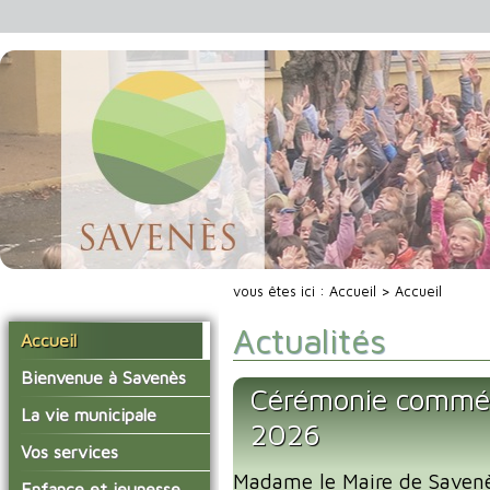
vous êtes ici :
Accueil
> Accueil
Actualités
Accueil
Bienvenue à Savenès
Cérémonie commé
Situer Savenès
La vie municipale
2026
Savenès en chiffre
Vos élus
Vos services
L'histoire du village
Madame le Maire de Savenès
Les compte-rendus du
La mairie
Enfance et jeunesse