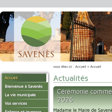
vous êtes ici :
Accueil
> Accueil
Actualités
Accueil
Bienvenue à Savenès
Cérémonie commé
Situer Savenès
La vie municipale
2026
Savenès en chiffre
Vos élus
Vos services
L'histoire du village
Madame le Maire de Savenès
Les compte-rendus du
La mairie
Enfance et jeunesse