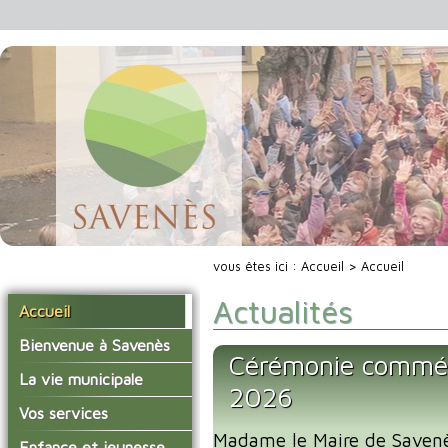
vous êtes ici :
Accueil
> Accueil
Actualités
Accueil
Bienvenue à Savenès
Cérémonie commé
Situer Savenès
La vie municipale
2026
Savenès en chiffre
Vos élus
Vos services
L'histoire du village
Madame le Maire de Savenès
Les compte-rendus du
La mairie
Enfance et jeunesse