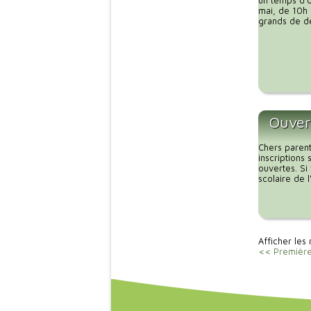
un temps d’o
mai, de 10h 
grands de dé
Ouvert
Chers parent
inscriptions
ouvertes. Si
scolaire de 
Afficher les 
<< Premièr