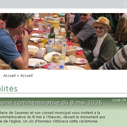
i :
Accueil
> Accueil
lités
lundi 0
onie commémorative du 8 mai 2026
ire de Savenès et son conseil municipal vous invitent à la
ommémorative du 8 mai à 11heures, devant le monument aux
e de l'église. Un vin d'honneur clôturera cette cérémonie.