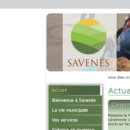
vous êtes ic
Actua
Accueil
Bienvenue à Savenès
Cérém
Situer Savenès
La vie municipale
Madame le Ma
Savenès en chiffre
Vos élus
Vos services
cérémonie c
morts en fac
L'histoire du village
Les compte-rendus du
La mairie
Enfance et jeunesse