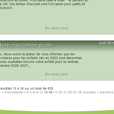
uverture au public. Prochaine date à noter : le samedi 30
à 12h. Ces temps d’accueil sont l’occasion pour petits et
couvrir...
[En savoir plus]
lundi 30 
ure inscription école
s, Nous avons le plaisir de vous informer que les
 scolaires pour les enfants nés en 2023 sont désormais
 vous souhaitez inscrire votre enfant pour la rentrée
l'année 2026-2027,...
[En savoir plus]
résultats 13 à 16 sur un total de 655
e
< Précédente
1-4
5-8
9-12
13-16
17-20
21-24
25-28
Suivante >
Dernière