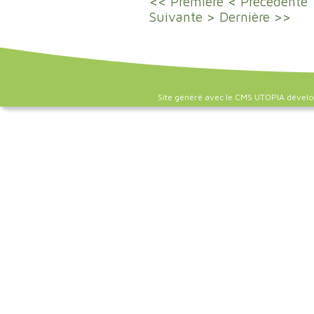
<< Première
< Précédente
Suivante >
Dernière >>
Site généré avec le CMS UTOPIA dével