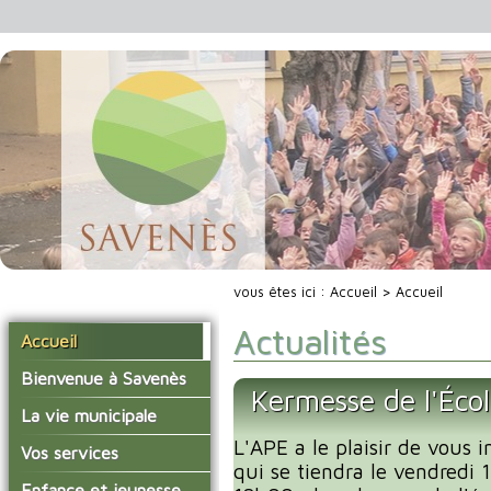
vous êtes ici :
Accueil
> Accueil
Actualités
Accueil
Bienvenue à Savenès
Kermesse de l'Éco
Situer Savenès
La vie municipale
Savenès en chiffre
L'APE a le plaisir de vous i
Vos élus
Vos services
qui se tiendra le vendredi
L'histoire du village
Les compte-rendus du
La mairie
Enfance et jeunesse