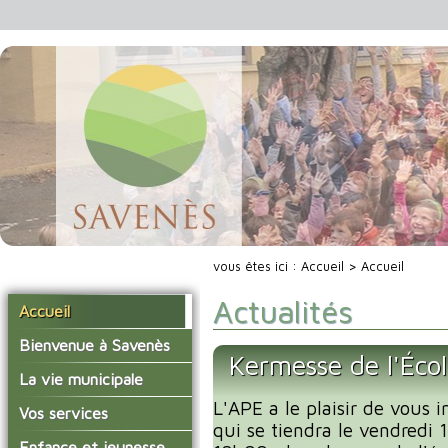
vous êtes ici :
Accueil
> Accueil
Actualités
Accueil
Bienvenue à Savenès
Kermesse de l'Éco
Situer Savenès
La vie municipale
Savenès en chiffre
L'APE a le plaisir de vous i
Vos élus
Vos services
qui se tiendra le vendredi
L'histoire du village
Les compte-rendus du
La mairie
Enfance et jeunesse