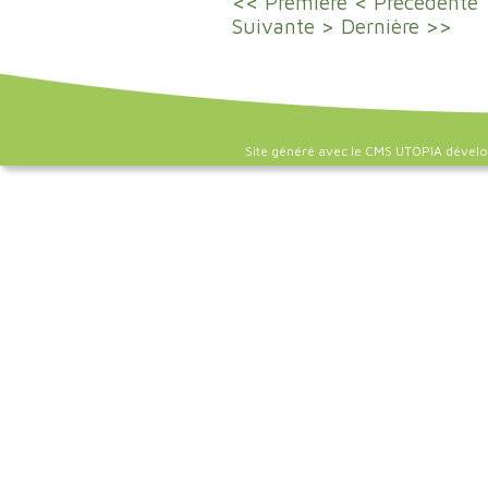
<< Première
< Précédente
Suivante >
Dernière >>
Site généré avec le CMS UTOPIA dével