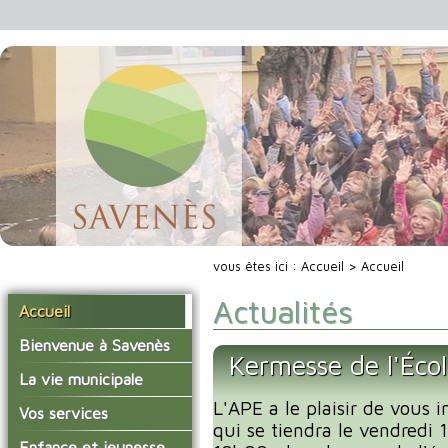
vous êtes ici :
Accueil
> Accueil
Actualités
Accueil
Bienvenue à Savenès
Kermesse de l'Éco
Situer Savenès
La vie municipale
Savenès en chiffre
L'APE a le plaisir de vous i
Vos élus
Vos services
qui se tiendra le vendredi
L'histoire du village
Les compte-rendus du
La mairie
Enfance et jeunesse