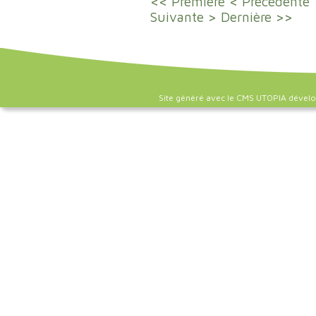
<< Première
< Précédente
Suivante >
Dernière >>
Site généré avec le CMS UTOPIA dével