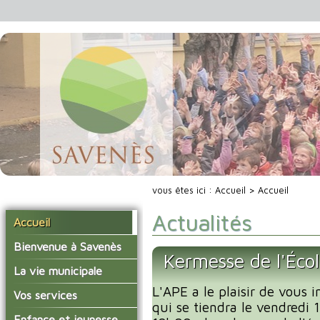
vous êtes ici :
Accueil
> Accueil
Actualités
Accueil
Bienvenue à Savenès
Kermesse de l'Éco
Situer Savenès
La vie municipale
Savenès en chiffre
L'APE a le plaisir de vous i
Vos élus
Vos services
qui se tiendra le vendredi
L'histoire du village
Les compte-rendus du
La mairie
Enfance et jeunesse