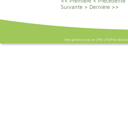
<< Première
< Précédente
Suivante >
Dernière >>
Site généré avec le CMS UTOPIA dével