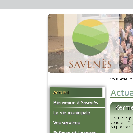
vous êtes ic
Actua
Accueil
Bienvenue à Savenès
Kerme
Situer Savenès
La vie municipale
L'APE a le pl
Savenès en chiffre
Vos élus
Vos services
vendredi 12 
Au programme
L'histoire du village
Les compte-rendus du
La mairie
Enfance et jeunesse