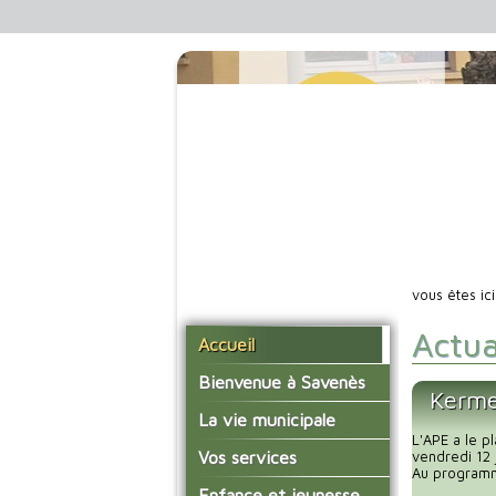
vous êtes ic
Actua
Accueil
Bienvenue à Savenès
Kerme
Situer Savenès
La vie municipale
L'APE a le pl
Savenès en chiffre
Vos élus
Vos services
vendredi 12 
Au programme
L'histoire du village
Les compte-rendus du
La mairie
Enfance et jeunesse