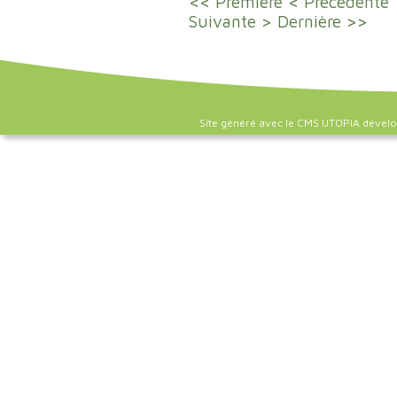
<< Première
< Précédente
Suivante >
Dernière >>
Site généré avec le CMS UTOPIA dével