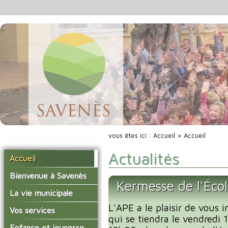
vous êtes ici :
Accueil
> Accueil
Actualités
Accueil
Bienvenue à Savenès
Kermesse de l'Éco
Situer Savenès
La vie municipale
Savenès en chiffre
L'APE a le plaisir de vous i
Vos élus
Vos services
qui se tiendra le vendredi
L'histoire du village
Les compte-rendus du
La mairie
Enfance et jeunesse