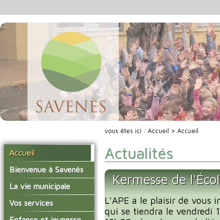
vous êtes ici :
Accueil
> Accueil
Actualités
Accueil
Bienvenue à Savenès
Kermesse de l'Éco
Situer Savenès
La vie municipale
Savenès en chiffre
L'APE a le plaisir de vous i
Vos élus
Vos services
qui se tiendra le vendredi
L'histoire du village
Les compte-rendus du
La mairie
Enfance et jeunesse