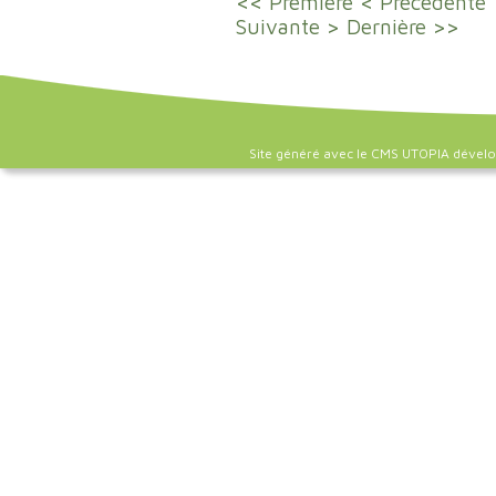
<< Première
< Précédente
Suivante >
Dernière >>
Site généré avec le CMS UTOPIA dével