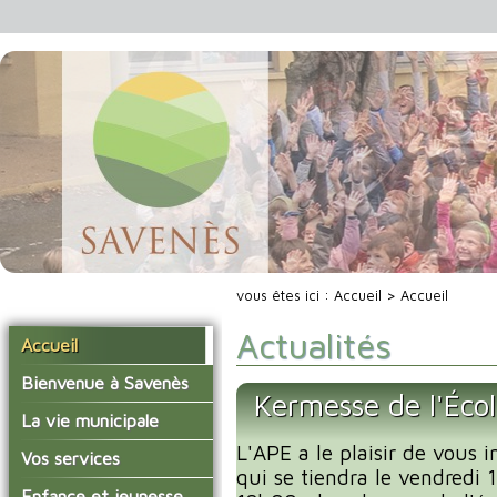
vous êtes ici :
Accueil
> Accueil
Actualités
Accueil
Bienvenue à Savenès
Kermesse de l'Éco
Situer Savenès
La vie municipale
Savenès en chiffre
L'APE a le plaisir de vous i
Vos élus
Vos services
qui se tiendra le vendredi
L'histoire du village
Les compte-rendus du
La mairie
Enfance et jeunesse