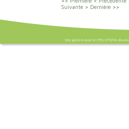
<< Première
< Précédente
Suivante >
Dernière >>
Site généré avec le CMS UTOPIA dével