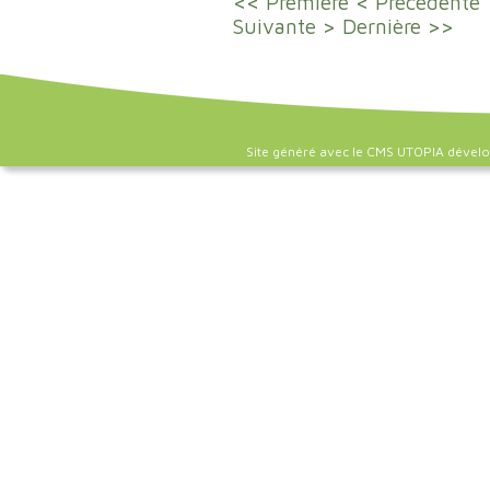
<< Première
< Précédente
Suivante >
Dernière >>
Site généré avec le CMS UTOPIA dével