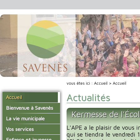
vous êtes ici :
Accueil
> Accueil
Actualités
Accueil
Bienvenue à Savenès
Kermesse de l'Éco
Situer Savenès
La vie municipale
Savenès en chiffre
L'APE a le plaisir de vous i
Vos élus
Vos services
qui se tiendra le vendredi
L'histoire du village
Les compte-rendus du
La mairie
Enfance et jeunesse