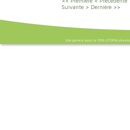
<< Première
< Précédente
Suivante >
Dernière >>
Site généré avec le CMS UTOPIA dével