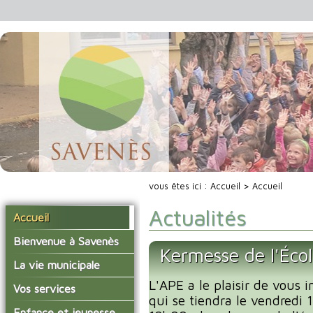
vous êtes ici :
Accueil
> Accueil
Actualités
Accueil
Bienvenue à Savenès
Kermesse de l'Éco
Situer Savenès
La vie municipale
Savenès en chiffre
L'APE a le plaisir de vous i
Vos élus
Vos services
qui se tiendra le vendredi
L'histoire du village
Les compte-rendus du
La mairie
Enfance et jeunesse