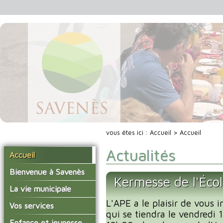
vous êtes ici :
Accueil
> Accueil
Actualités
Accueil
Bienvenue à Savenès
Kermesse de l'Éco
Situer Savenès
La vie municipale
Savenès en chiffre
L'APE a le plaisir de vous i
Vos élus
Vos services
qui se tiendra le vendredi
L'histoire du village
Les compte-rendus du
La mairie
Enfance et jeunesse