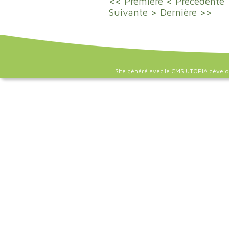
<< Première
< Précédente
Suivante >
Dernière >>
Site généré avec le CMS UTOPIA dével