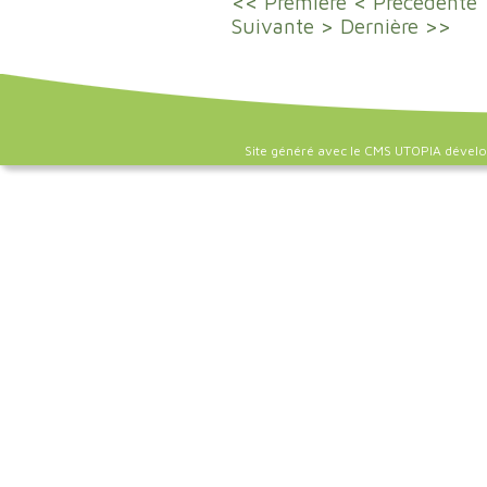
<< Première
< Précédente
Suivante >
Dernière >>
Site généré avec le CMS UTOPIA dével