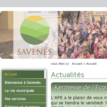
vous êtes ici :
Accueil
> Accueil
Actualités
Accueil
Bienvenue à Savenès
Kermesse de l'Éco
Situer Savenès
La vie municipale
Savenès en chiffre
L'APE a le plaisir de vous i
Vos élus
Vos services
qui se tiendra le vendredi
L'histoire du village
Les compte-rendus du
La mairie
Enfance et jeunesse