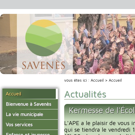
vous êtes ici :
Accueil
> Accueil
Actualités
Accueil
Bienvenue à Savenès
Kermesse de l'Éco
Situer Savenès
La vie municipale
Savenès en chiffre
L'APE a le plaisir de vous i
Vos élus
Vos services
qui se tiendra le vendredi
L'histoire du village
Les compte-rendus du
La mairie
Enfance et jeunesse