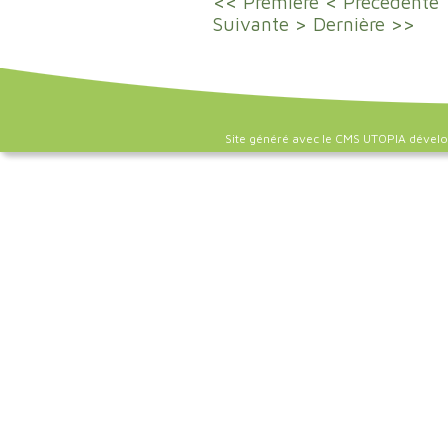
<< Première
< Précédente
Suivante >
Dernière >>
Site généré avec le CMS UTOPIA dével