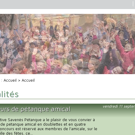
i :
Accueil
> Accueil
lités
vendredi 11 sept
urs de pétanque amical
rtive Savenès Pétanque a le plaisir de vous convier à
 de pétanque amical en doublettes et en quatre
concours est réservé aux membres de l’amicale, sur le
lle des fêtes, ce...