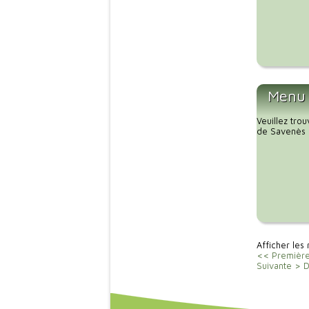
Menu 
Veuillez tro
de Savenès 
Afficher les
<< Premièr
Suivante >
D