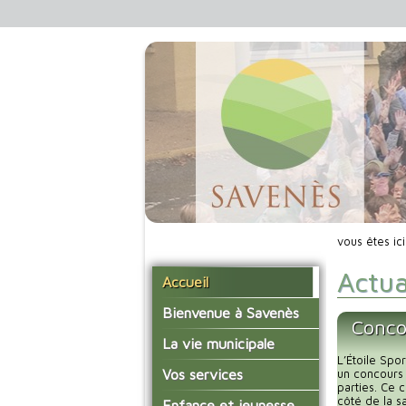
vous êtes ic
Actua
Accueil
Bienvenue à Savenès
Conco
Situer Savenès
La vie municipale
L’Étoile Spo
Savenès en chiffre
Vos élus
Vos services
un concours
parties. Ce 
L'histoire du village
Les compte-rendus du
côté de la sa
La mairie
Enfance et jeunesse