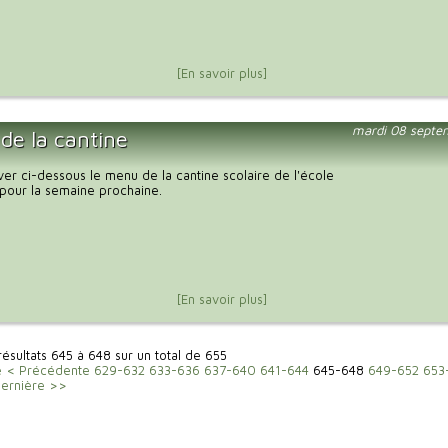
[En savoir plus]
mardi 08 septe
de la cantine
uver ci-dessous le menu de la cantine scolaire de l'école
pour la semaine prochaine.
[En savoir plus]
 résultats 645 à 648 sur un total de 655
e
< Précédente
629-632
633-636
637-640
641-644
645-648
649-652
653
ernière >>