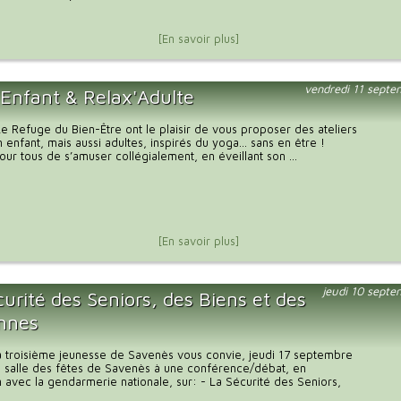
[En savoir plus]
vendredi 11 sept
'Enfant & Relax'Adulte
 Le Refuge du Bien-Être ont le plaisir de vous proposer des ateliers
n enfant, mais aussi adultes, inspirés du yoga… sans en être !
our tous de s’amuser collégialement, en éveillant son ...
[En savoir plus]
jeudi 10 sept
urité des Seniors, des Biens et des
nnes
a troisième jeunesse de Savenès vous convie, jeudi 17 septembre
a salle des fêtes de Savenès à une conférence/débat, en
n avec la gendarmerie nationale, sur: - La Sécurité des Seniors,