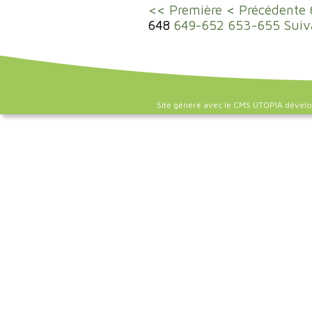
<< Première
< Précédente
648
649-652
653-655
Suiv
Site généré avec le CMS UTOPIA dével