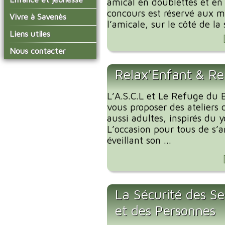
amical en doublettes et en 
conseil municipal
Actualités de Savenès
concours est réservé aux 
Le service technique
sur ladepeche.fr
L'école primaire
Vivre à Savenès
Les commissions
l’amicale, sur le côté de la s
Les services de l'école
La garderie et la cantine
Les diverses
Agenda Salle des Fetes
Liens utiles
délégations/syndicats
Les installations
Le temps périscolaire
Les associations
municipales
Communauté de
Nous contacter
L'urbanisme
Communes Grand Sud
La petite enfance
La collecte des ordures
Tarn et Garonne
Les publicités et les
ménagères
Relax'Enfant & Re
Les transports
enquêtes publiques
Les bulletins municipaux
L’A.S.C.L et Le Refuge du B
La communauté de
vous proposer des ateliers 
communes
aussi adultes, inspirés du 
L’occasion pour tous de s’
éveillant son ...
La Sécurité des Se
et des Personnes