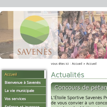
vous êtes ici :
Accueil
> Accueil
Actualités
Accueil
Bienvenue à Savenès
Concours de péta
Situer Savenès
La vie municipale
Savenès en chiffre
L’Étoile Sportive Savenès P
Vos élus
Vos services
de vous convier à un conc
L'histoire du village
Les compte-rendus du
La mairie
Enfance et jeunesse