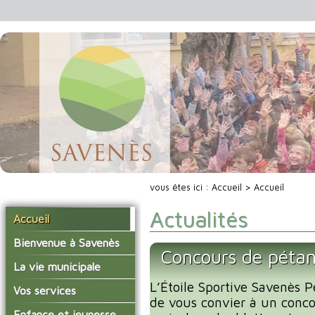
vous êtes ici :
Accueil
> Accueil
Actualités
Accueil
Bienvenue à Savenès
Concours de péta
Situer Savenès
La vie municipale
Savenès en chiffre
L’Étoile Sportive Savenès P
Vos élus
Vos services
de vous convier à un conc
L'histoire du village
Les compte-rendus du
La mairie
Enfance et jeunesse