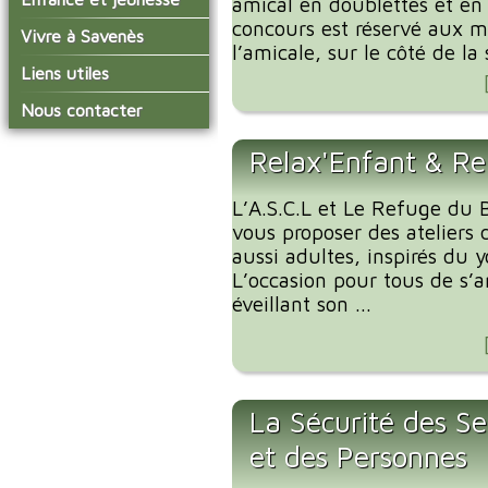
amical en doublettes et en 
conseil municipal
Actualités de Savenès
concours est réservé aux 
Le service technique
sur ladepeche.fr
L'école primaire
Vivre à Savenès
Les commissions
l’amicale, sur le côté de la s
Les services de l'école
La garderie et la cantine
Les diverses
Agenda Salle des Fetes
Liens utiles
délégations/syndicats
Les installations
Le temps périscolaire
Les associations
municipales
Communauté de
Nous contacter
L'urbanisme
Communes Grand Sud
La petite enfance
La collecte des ordures
Tarn et Garonne
Les publicités et les
ménagères
Relax'Enfant & Re
Les transports
enquêtes publiques
Les bulletins municipaux
L’A.S.C.L et Le Refuge du B
La communauté de
vous proposer des ateliers 
communes
aussi adultes, inspirés du 
L’occasion pour tous de s’
éveillant son ...
La Sécurité des Se
et des Personnes