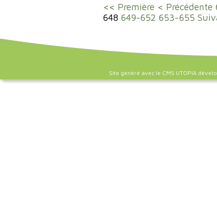
<< Première
< Précédente
648
649-652
653-655
Suiv
Site généré avec le CMS UTOPIA dével