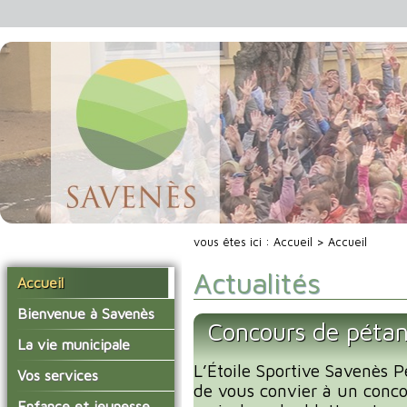
vous êtes ici :
Accueil
> Accueil
Actualités
Accueil
Bienvenue à Savenès
Concours de péta
Situer Savenès
La vie municipale
Savenès en chiffre
L’Étoile Sportive Savenès P
Vos élus
Vos services
de vous convier à un conc
L'histoire du village
Les compte-rendus du
La mairie
Enfance et jeunesse