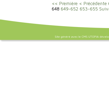
<< Première
< Précédente
648
649-652
653-655
Suiv
Site généré avec le CMS UTOPIA dével