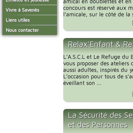
amical en doublettes et en 
conseil municipal
Actualités de Savenès
concours est réservé aux 
Le service technique
sur ladepeche.fr
L'école primaire
Vivre à Savenès
Les commissions
l’amicale, sur le côté de la s
Les services de l'école
La garderie et la cantine
Les diverses
Agenda Salle des Fetes
Liens utiles
délégations/syndicats
Les installations
Le temps périscolaire
Les associations
municipales
Communauté de
Nous contacter
L'urbanisme
Communes Grand Sud
La petite enfance
La collecte des ordures
Tarn et Garonne
Les publicités et les
ménagères
Relax'Enfant & Re
Les transports
enquêtes publiques
Les bulletins municipaux
L’A.S.C.L et Le Refuge du B
La communauté de
vous proposer des ateliers 
communes
aussi adultes, inspirés du 
L’occasion pour tous de s’
éveillant son ...
La Sécurité des Se
et des Personnes