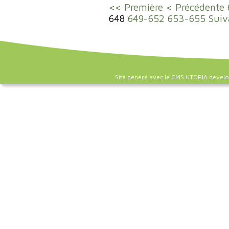
<< Première
< Précédente
648
649-652
653-655
Suiv
Site généré avec le CMS UTOPIA dével