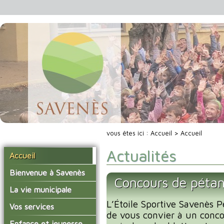
vous êtes ici :
Accueil
> Accueil
Actualités
Accueil
Bienvenue à Savenès
Concours de péta
Situer Savenès
La vie municipale
Savenès en chiffre
L’Étoile Sportive Savenès P
Vos élus
Vos services
de vous convier à un conc
L'histoire du village
Les compte-rendus du
La mairie
Enfance et jeunesse