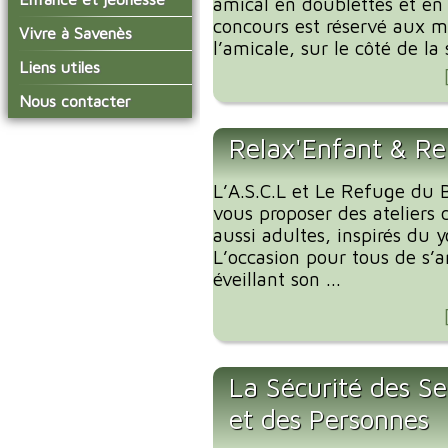
amical en doublettes et en 
conseil municipal
Actualités de Savenès
concours est réservé aux 
Le service technique
sur ladepeche.fr
L'école primaire
Vivre à Savenès
Les commissions
l’amicale, sur le côté de la s
Les services de l'école
La garderie et la cantine
Les diverses
Agenda Salle des Fetes
Liens utiles
délégations/syndicats
Les installations
Le temps périscolaire
Les associations
municipales
Communauté de
Nous contacter
L'urbanisme
Communes Grand Sud
La petite enfance
La collecte des ordures
Tarn et Garonne
Les publicités et les
ménagères
Relax'Enfant & Re
Les transports
enquêtes publiques
Les bulletins municipaux
L’A.S.C.L et Le Refuge du B
La communauté de
vous proposer des ateliers 
communes
aussi adultes, inspirés du 
L’occasion pour tous de s’
éveillant son ...
La Sécurité des Se
et des Personnes