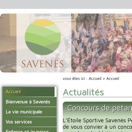
vous êtes ici :
Accueil
> Accueil
Actualités
Accueil
Bienvenue à Savenès
Concours de péta
Situer Savenès
La vie municipale
Savenès en chiffre
L’Étoile Sportive Savenès P
Vos élus
Vos services
de vous convier à un conc
L'histoire du village
Les compte-rendus du
La mairie
Enfance et jeunesse