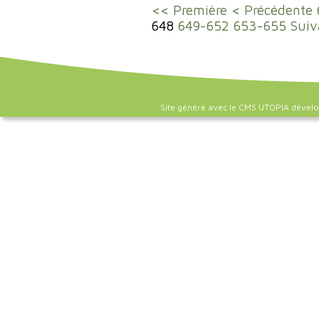
<< Première
< Précédente
648
649-652
653-655
Suiv
Site généré avec le CMS UTOPIA dével