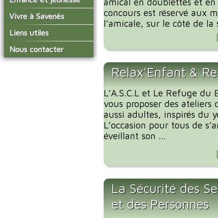
amical en doublettes et en 
conseil municipal
Actualités de Savenès
concours est réservé aux 
Le service technique
sur ladepeche.fr
L'école primaire
Vivre à Savenès
Les commissions
l’amicale, sur le côté de la s
Les services de l'école
La garderie et la cantine
Les diverses
Agenda Salle des Fetes
Liens utiles
délégations/syndicats
Les installations
Le temps périscolaire
Les associations
municipales
Communauté de
Nous contacter
L'urbanisme
Communes Grand Sud
La petite enfance
La collecte des ordures
Tarn et Garonne
Les publicités et les
ménagères
Relax'Enfant & Re
Les transports
enquêtes publiques
Les bulletins municipaux
L’A.S.C.L et Le Refuge du B
La communauté de
vous proposer des ateliers 
communes
aussi adultes, inspirés du 
L’occasion pour tous de s’
éveillant son ...
La Sécurité des Se
et des Personnes