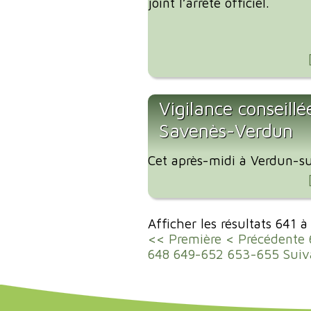
joint l’arrêté officiel.
Vigilance conseillé
Savenès-Verdun
Cet après-midi à Verdun-su
Afficher les résultats 641 
<< Première
< Précédente
648
649-652
653-655
Suiv