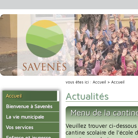
vous êtes ici :
Accueil
> Accueil
Actualités
Accueil
Bienvenue à Savenès
Menu de la cantin
Situer Savenès
La vie municipale
Savenès en chiffre
Veuillez trouver ci-dessous
Vos élus
Vos services
cantine scolaire de l'école
L'histoire du village
Les compte-rendus du
La mairie
Enfance et jeunesse