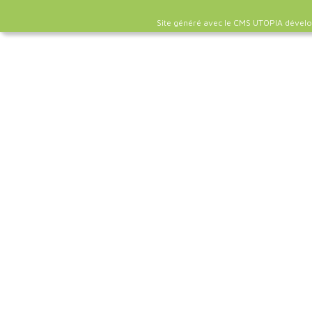
Site généré avec le CMS UTOPIA dével