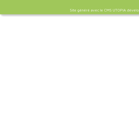
Site généré avec le CMS UTOPIA dével