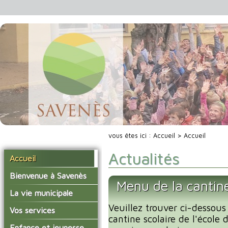
vous êtes ici :
Accueil
> Accueil
Actualités
Accueil
Bienvenue à Savenès
Menu de la cantin
Situer Savenès
La vie municipale
Savenès en chiffre
Veuillez trouver ci-dessous
Vos élus
Vos services
cantine scolaire de l'école
L'histoire du village
Les compte-rendus du
La mairie
Enfance et jeunesse