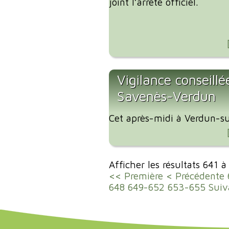
joint l’arrêté officiel.
Vigilance conseillé
Savenès-Verdun
Cet après-midi à Verdun-su
Afficher les résultats 641 
<< Première
< Précédente
648
649-652
653-655
Suiv