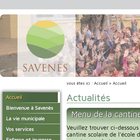
vous êtes ici :
Accueil
> Accueil
Actualités
Accueil
Bienvenue à Savenès
Menu de la cantin
Situer Savenès
La vie municipale
Savenès en chiffre
Veuillez trouver ci-dessous
Vos élus
Vos services
cantine scolaire de l'école
L'histoire du village
Les compte-rendus du
La mairie
Enfance et jeunesse