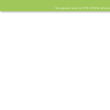
Site généré avec le CMS UTOPIA dével