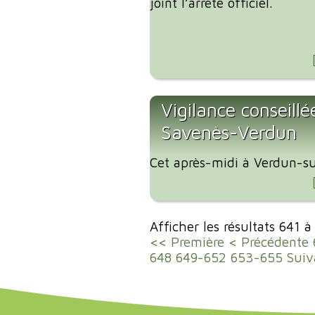
joint l’arrêté officiel.
Vigilance conseillé
Savenès-Verdun
Cet après-midi à Verdun-su
Afficher les résultats 641 
<< Première
< Précédente
648
649-652
653-655
Suiv