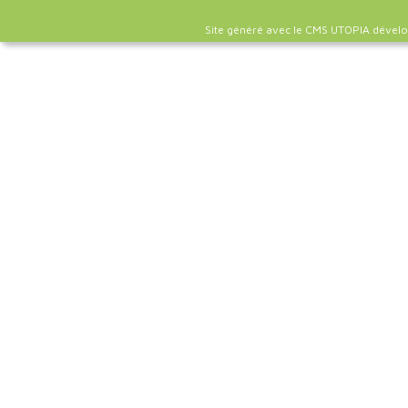
Site généré avec le CMS UTOPIA dével