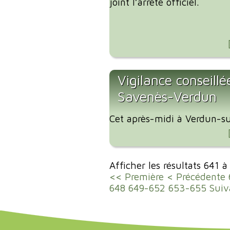
joint l’arrêté officiel.
Vigilance conseillé
Savenès-Verdun
Cet après-midi à Verdun-su
Afficher les résultats 641 
<< Première
< Précédente
648
649-652
653-655
Suiv