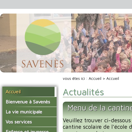
vous êtes ici :
Accueil
> Accueil
Actualités
Accueil
Bienvenue à Savenès
Menu de la cantin
Situer Savenès
La vie municipale
Savenès en chiffre
Veuillez trouver ci-dessous
Vos élus
Vos services
cantine scolaire de l'école
L'histoire du village
Les compte-rendus du
La mairie
Enfance et jeunesse